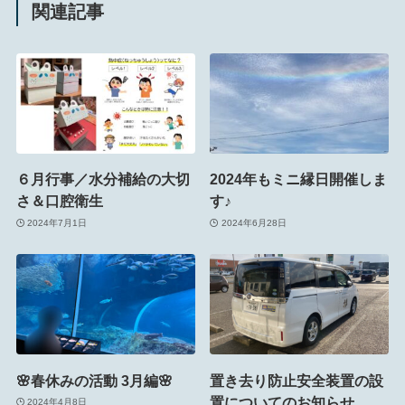
関連記事
６月行事／水分補給の大切
2024年もミニ縁日開催しま
さ＆口腔衛生
す♪
2024年7月1日
2024年6月28日
🌸春休みの活動 3月編🌸
置き去り防止安全装置の設
置についてのお知らせ
2024年4月8日