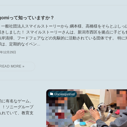
gomiって知っていますか？
、一般社団法人スマイルストーリーから 綱本様、高橋様をそらとぶしっ
招きしました！ スマイルストーリーさんは、新潟市西区を拠点に子ども
海岸清掃、フードフェアなどの先駆的に活動されている団体です。 特に
は、定期的なイベン...
5年12月29日
Uncategorized
的に有名なゲーム、
！！ソニーグループ
入れていて、教育支