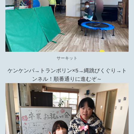
サーキット
ケンケンパ→トランポリン×5→縄跳びくぐり→ト
ンネル！順番通りに進むぞ～