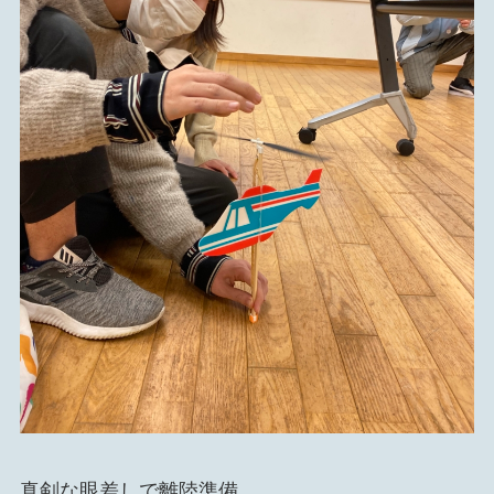
真剣な眼差しで離陸準備。