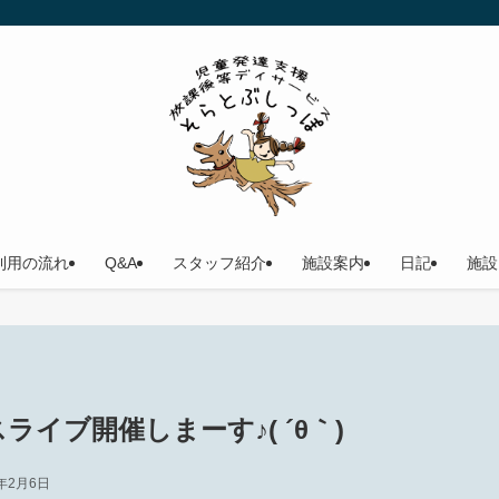
利用の流れ
Q&A
スタッフ紹介
施設案内
日記
施設
ライブ開催しまーす♪( ´θ｀)
2年2月6日