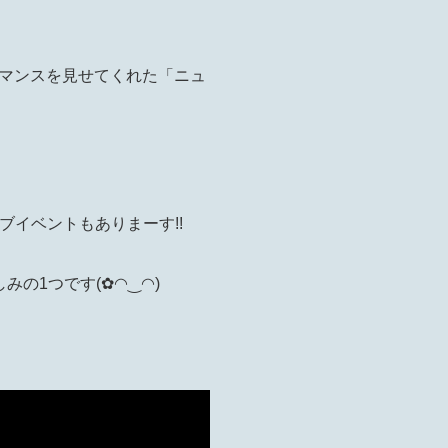
マンスを見せてくれた「ニュ
イブイベントもありまーす!!
の1つです(✿◠‿◠)