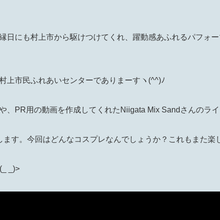
縁日にも村上市から駆けつけてくれ、躍動感あふれるパフォー
上市民ふれあいセンターでありまーすヽ(^^)ﾉ
PR用の動画を作成してくれたNiigata Mix Sandさんのラ
します。今回はどんなコスプレなんでしょうか？これもまた楽しみ
 _)>